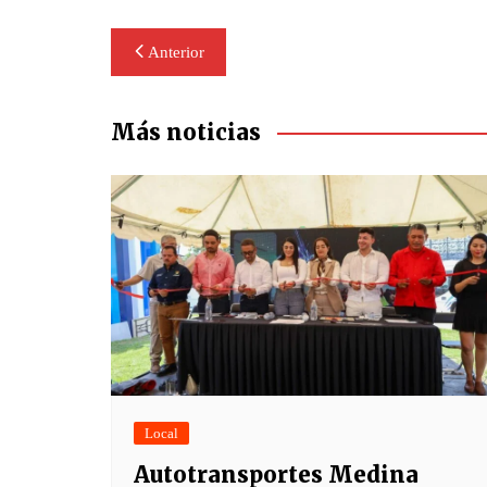
Navegación
Anterior
de
entradas
Más noticias
Local
Autotransportes Medina