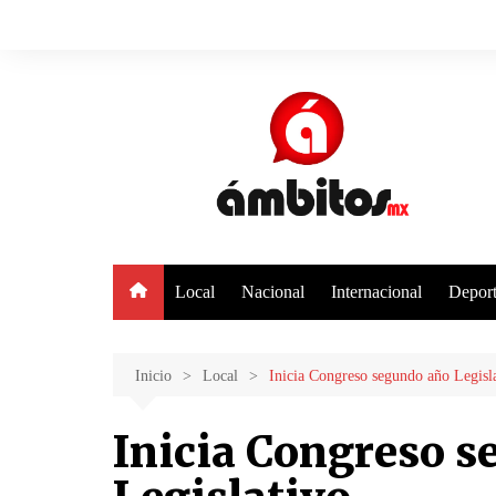
Saltar
al
contenido
Local
Nacional
Internacional
Deport
Inicio
Local
Inicia Congreso segundo año Legisl
Inicia Congreso 