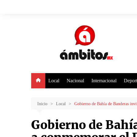
Saltar
al
contenido
Local
Nacional
Internacional
Deport
Inicio
Local
Gobierno de Bahía de Banderas invit
Gobierno de Bahía