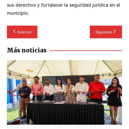
sus derechos y fortalecer la seguridad jurídica en el
municipio.
Navegación
Anterior
Siguiente
de
entradas
Más noticias