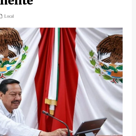
anente
Local