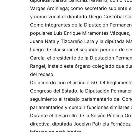
diputada Marisol Sánchez Navarro; como vocal
Vargas Arciniega; como secretario suplente 
y como vocal el diputado Diego Cristóbal Ca
Como integrantes de la Diputación Permanente
populares Luis Enrique Miramontes Vázquez,
Juana Nataly Tizcareño Lara y la diputada Ma
Luego de clausurar el segundo periodo de sesi
García, el presidente de la Diputación Perm
Rangel, instaló este órgano colegiado que du
del receso.
De acuerdo con el artículo 50 del Reglamento
Congreso del Estado, la Diputación Permanent
seguimiento al trabajo parlamentario del Con
parlamentarios y cumplir funciones similares 
Durante el desarrollo de la Sesión Pública Ord
directiva, diputada Jocelyn Patricia Fernádez