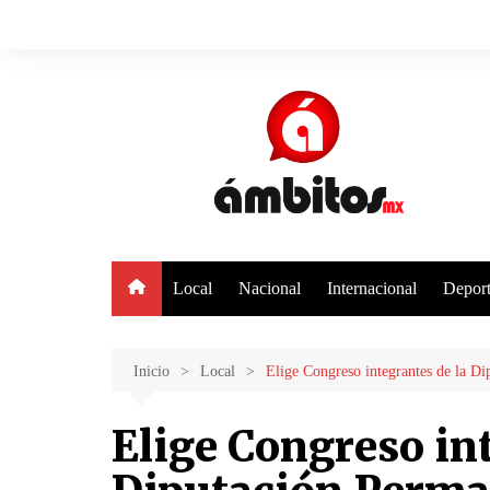
Saltar
al
contenido
Local
Nacional
Internacional
Deport
Inicio
Local
Elige Congreso integrantes de la D
Elige Congreso int