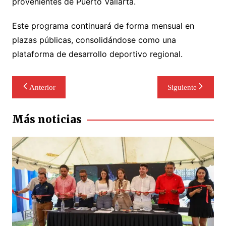
provenientes de Puerto Vallarta.
Este programa continuará de forma mensual en
plazas públicas, consolidándose como una
plataforma de desarrollo deportivo regional.
Navegación
Anterior
Siguiente
de
entradas
Más noticias