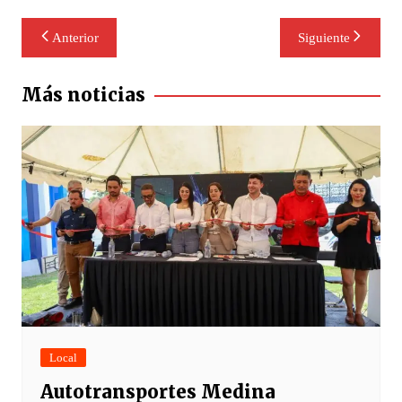
Navegación
Anterior
Siguiente
de
entradas
Más noticias
Local
Autotransportes Medina