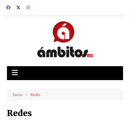
Saltar
al
contenido
Inicio
Redes
Redes