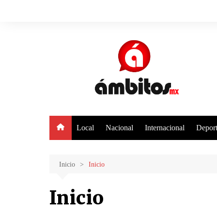
Saltar
al
contenido
Local
Nacional
Internacional
Deport
Inicio
Inicio
Inicio